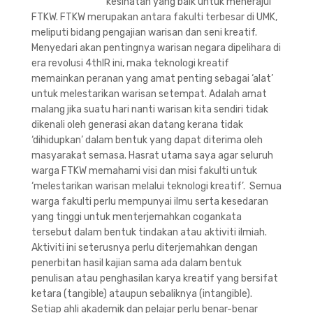
kesihatan yang baik untuk menerajui
FTKW. FTKW merupakan antara fakulti terbesar di UMK,
meliputi bidang pengajian warisan dan seni kreatif.
Menyedari akan pentingnya warisan negara dipelihara di
era revolusi 4thIR ini, maka teknologi kreatif
memainkan peranan yang amat penting sebagai ‘alat’
untuk melestarikan warisan setempat. Adalah amat
malang jika suatu hari nanti warisan kita sendiri tidak
dikenali oleh generasi akan datang kerana tidak
‘dihidupkan’ dalam bentuk yang dapat diterima oleh
masyarakat semasa. Hasrat utama saya agar seluruh
warga FTKW memahami visi dan misi fakulti untuk
‘melestarikan warisan melalui teknologi kreatif’. Semua
warga fakulti perlu mempunyai ilmu serta kesedaran
yang tinggi untuk menterjemahkan cogankata
tersebut dalam bentuk tindakan atau aktiviti ilmiah.
Aktiviti ini seterusnya perlu diterjemahkan dengan
penerbitan hasil kajian sama ada dalam bentuk
penulisan atau penghasilan karya kreatif yang bersifat
ketara (tangible) ataupun sebaliknya (intangible).
Setiap ahli akademik dan pelajar perlu benar-benar